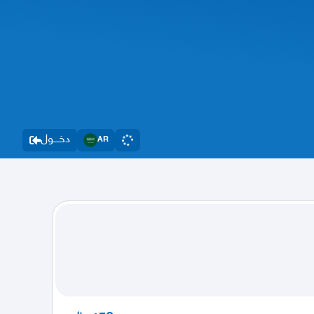
دخــــول
AR