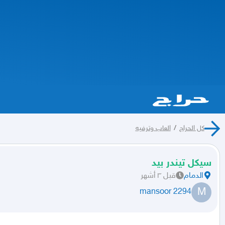
كل الحراج
/
العاب وترفيه
سيكل تيندر بيد
الدمام
قبل ٣ أشهر
M
mansoor 2294