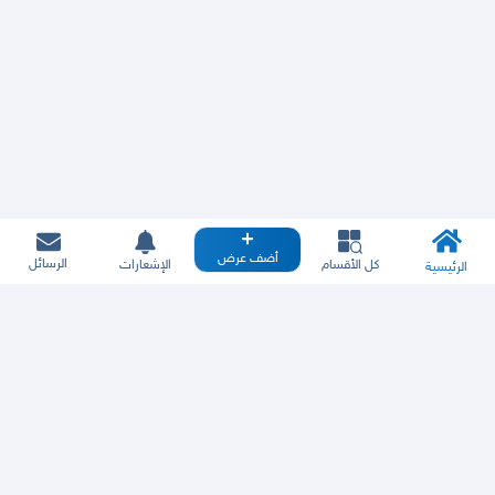
أضف عرض
الرسائل
كل الأقسام
الإشعارات
الرئيسية