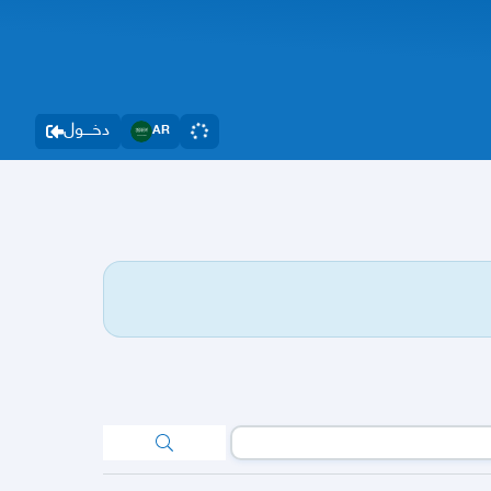
دخــــول
AR