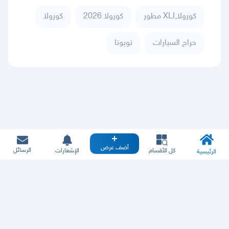
كورولا,XLI مطور
كورولا 2026
كورولا
حراج السيارات
تويوتا
أضف عرض
الرسائل
كل الأقسام
الإشعارات
الرئيسية