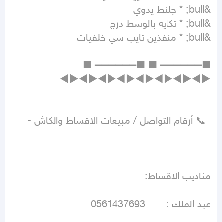
■══════ ■ ■══════ ■ 