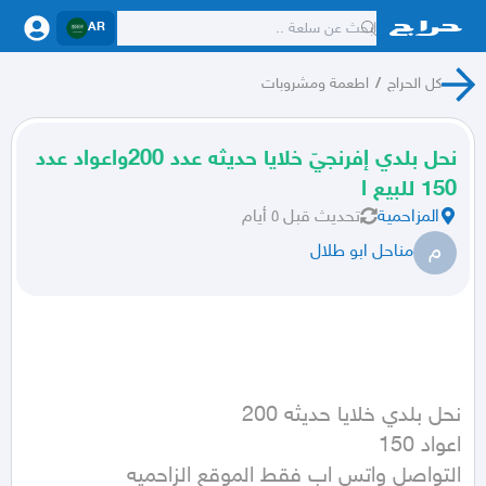
AR
كل الحراج
/
اطعمة ومشروبات
نحل بلدي إفرنجيّ خلايا حديثه عدد 200واعواد عدد
150 للبيع ا
المزاحمية
تحديث
قبل ٥ أيام
م
مناحل ابو طلال