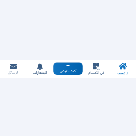
أضف عرض
الرسائل
كل الأقسام
الإشعارات
الرئيسية