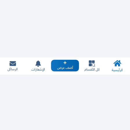
أضف عرض
الرسائل
كل الأقسام
الإشعارات
الرئيسية