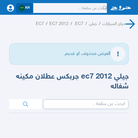
AR
حراج السيارات
/
جيلي
/
EC7,
/
EC7 2012
/
EC7
العرض محذوف او قديم.
جيلي ec7 2012 جربكس عطلان مكينه
شغاله