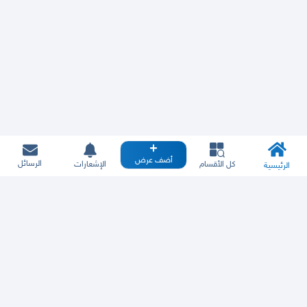
أضف عرض
الرسائل
كل الأقسام
الإشعارات
الرئيسية