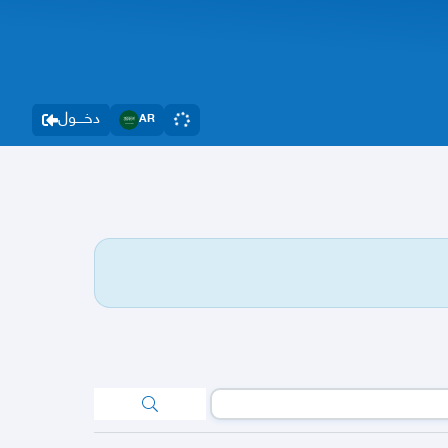
دخــــول
AR