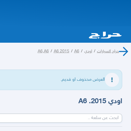
حراج السيارات
/
اودي
/
A6
/
A6 2015
/
A6,A6
العرض محذوف او قديم.
اودي 2015. A6