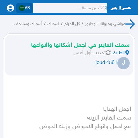
AR
مواشي وحيوانات وطيور
/
كل الحراج
/
اسماك
/
أسماك وسلاحف
سمك الفايتر في اجمل اشكالها واانواعها
الطايف
تحديث
أول أمس
J
joud 4561
مع اجمل وانواع الاحواض وزينه الحوض