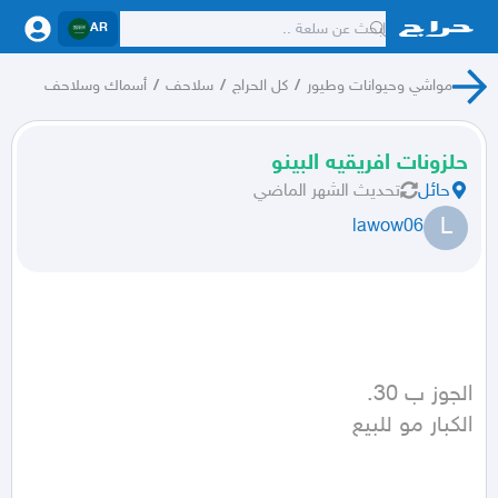
AR
مواشي وحيوانات وطيور
/
كل الحراج
/
سلاحف
/
أسماك وسلاحف
حلزونات افريقيه البينو
حائل
تحديث
الشهر الماضي
L
lawow06
الكبار مو للبيع 