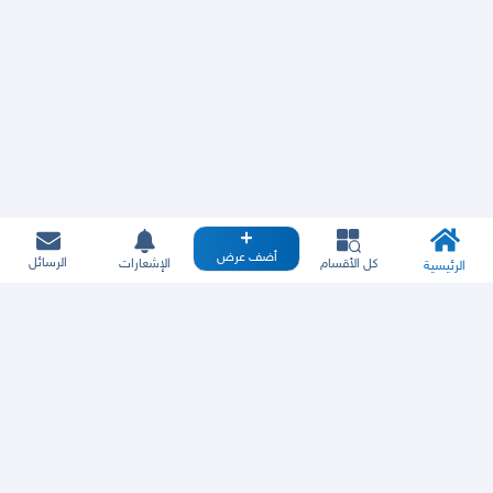
أضف عرض
الرسائل
كل الأقسام
الإشعارات
الرئيسية