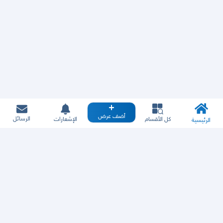
أضف عرض
الرسائل
كل الأقسام
الإشعارات
الرئيسية