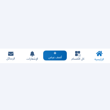
أضف عرض
الرسائل
كل الأقسام
الإشعارات
الرئيسية