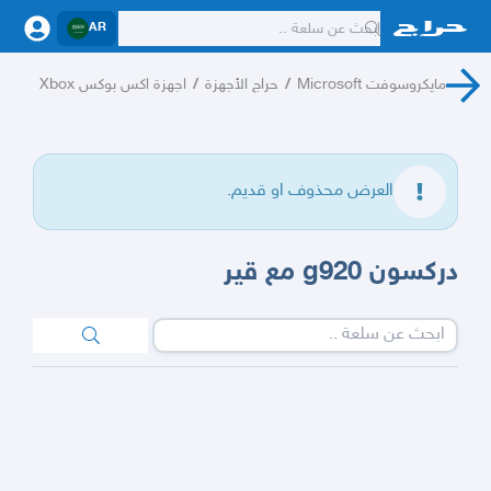
AR
مايكروسوفت Microsoft
/
حراج الأجهزة
/
اجهزة اكس بوكس Xbox
العرض محذوف او قديم.
دركسون g920 مع قير