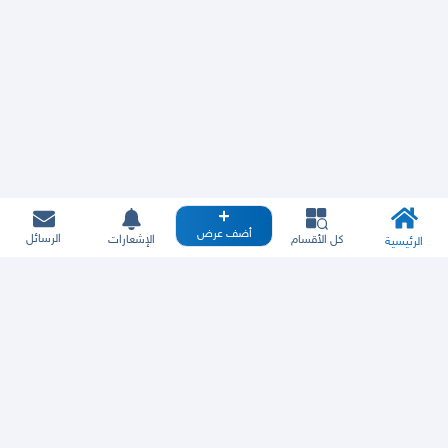
أضف عرض
الرسائل
كل الأقسام
الإشعارات
الرئيسية