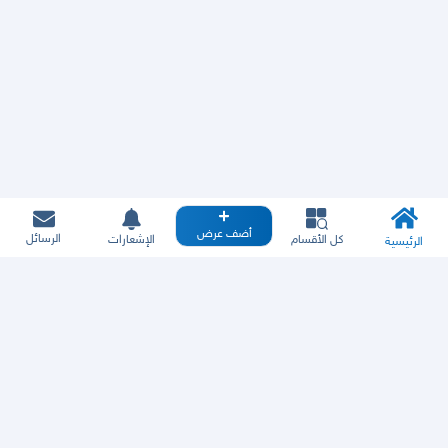
أضف عرض
الرسائل
كل الأقسام
الإشعارات
الرئيسية