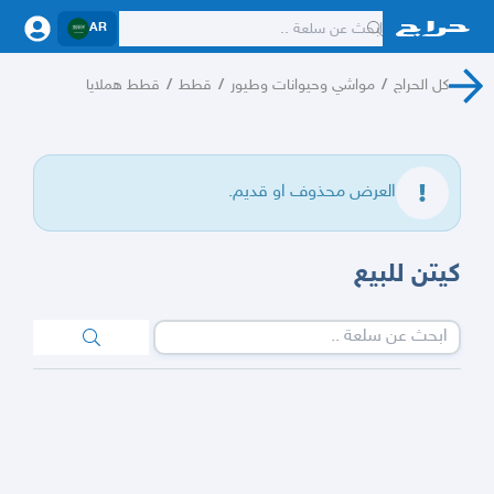
AR
كل الحراج
/
مواشي وحيوانات وطيور
/
قطط
/
قطط هملايا
العرض محذوف او قديم.
كيتن للبيع