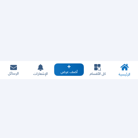
أضف عرض
الرسائل
كل الأقسام
الإشعارات
الرئيسية