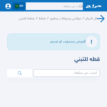
AR
كل الحراج
/
مواشي وحيوانات وطيور
/
قطط
/
قطط للتبني
العرض محذوف او قديم.
قطه للتبني