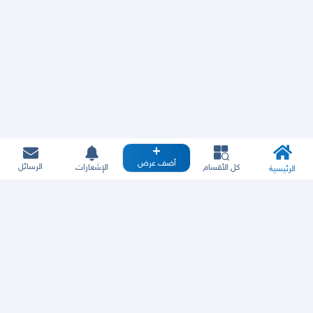
أضف عرض
الرسائل
كل الأقسام
الإشعارات
الرئيسية