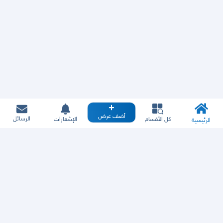
أضف عرض
الرسائل
كل الأقسام
الإشعارات
الرئيسية