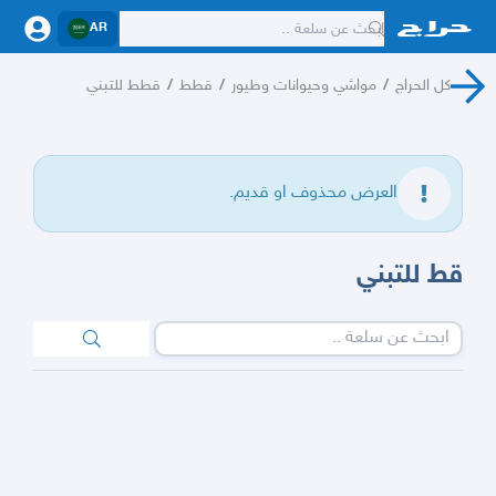
AR
كل الحراج
/
مواشي وحيوانات وطيور
/
قطط
/
قطط للتبني
العرض محذوف او قديم.
قط للتبني