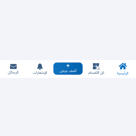
أضف عرض
الرسائل
كل الأقسام
الإشعارات
الرئيسية