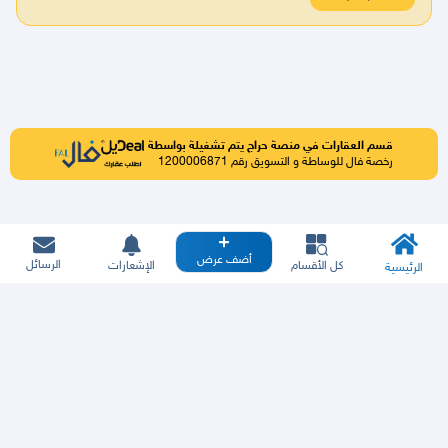
قسم العقارات في منصة حراج يتم تشغيلة بواسطة
رخصة فال للوساطة و التسويق رقم 1200006871
أضف عرض
الرسائل
كل الأقسام
الإشعارات
الرئيسية