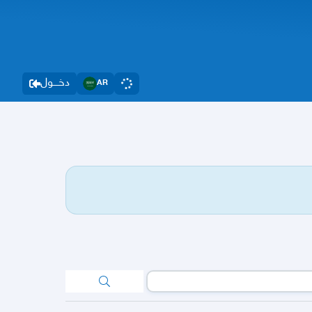
دخــــول
AR