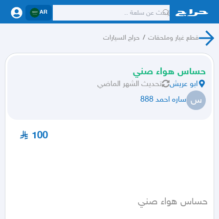
AR
قطع غيار وملحقات
/
حراج السيارات
حساس هواء صني
ابو عريش
تحديث
الشهر الماضي
س
ساره احمد 888
100
حساس هواء صني