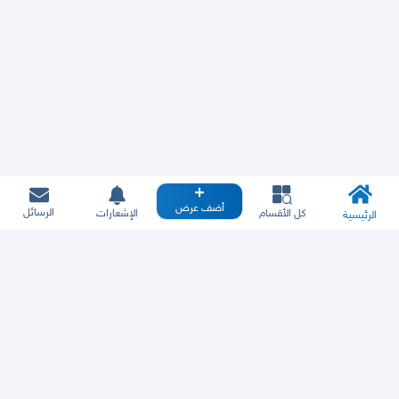
أضف عرض
الرسائل
كل الأقسام
الإشعارات
الرئيسية