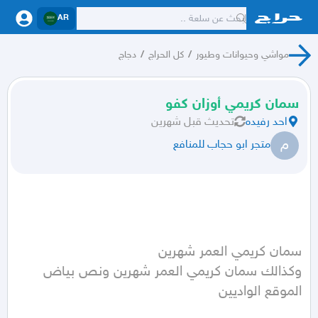
AR
مواشي وحيوانات وطيور
/
كل الحراج
/
دجاج
سمان كريمي أوزان كفو
احد رفيده
تحديث
قبل شهرين
م
متجر ابو حجاب للمنافع
الموقع الواديين