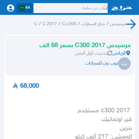
AR
مرسيدس
/
حراج السيارات
/
C,c300
/
C 2017
/
C
مرسيدس C300 2017 بسعر 68 الف
الرياض
تحديث
أول أمس
ت
توب ون للسيارات
68,000
الممشى: 217 ألف كيلو