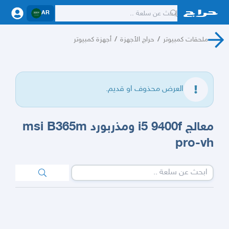
AR
ملحقات كمبيوتر
/
حراج الأجهزة
/
أجهزة كمبيوتر
العرض محذوف او قديم.
معالج i5 9400f ومذربورد msi B365m
pro-vh