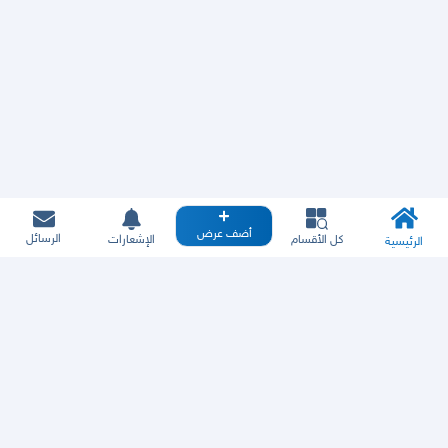
أضف عرض
الرسائل
كل الأقسام
الإشعارات
الرئيسية