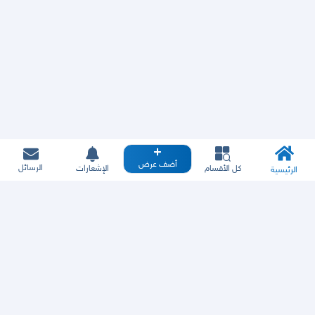
أضف عرض
الرسائل
كل الأقسام
الإشعارات
الرئيسية