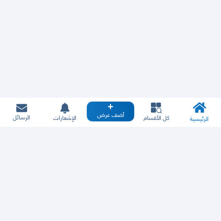
أضف عرض
الرسائل
كل الأقسام
الإشعارات
الرئيسية