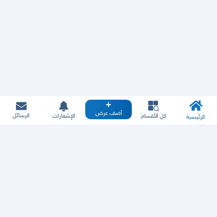
أضف عرض
الرسائل
كل الأقسام
الإشعارات
الرئيسية