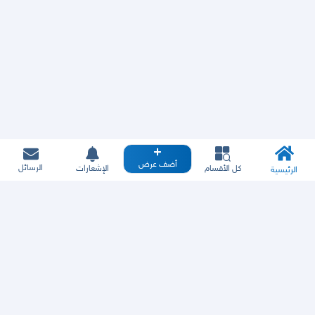
أضف عرض
الرسائل
كل الأقسام
الإشعارات
الرئيسية