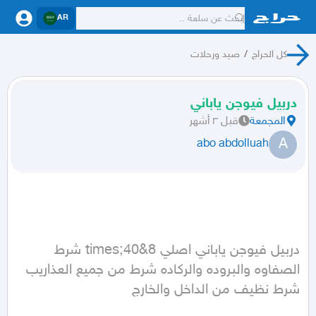
AR
كل الحراج
/
صيد ورحلات
دربيل فيوجن ياباني
المجمعة
قبل ٣ أشهر
A
abo abdolluah
دربيل فيوجن ياباني اصلي 8&times;40 شرط 
الصفاوه والبروده والركاده شرط من جميع العذاريب 
شرط نظيف من الداخل والخارج