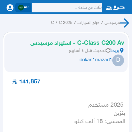
AR
مرسيدس
/
حراج السيارات
/
C 2025
/
C
C-Class C200 Av - استيراد مرسيدس
بريدة
تحديث
قبل ٤ أسابيع
D
dokan1mazad1
141,857
الممشى: 18 ألف كيلو