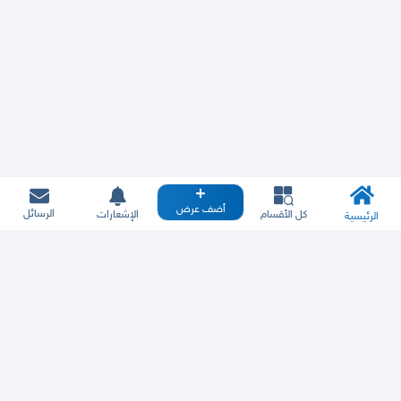
أضف عرض
الرسائل
كل الأقسام
الإشعارات
الرئيسية