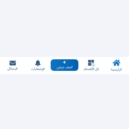
أضف عرض
الرسائل
كل الأقسام
الإشعارات
الرئيسية