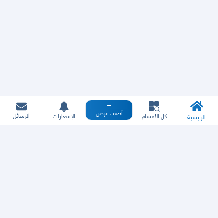
أضف عرض
الرسائل
كل الأقسام
الإشعارات
الرئيسية