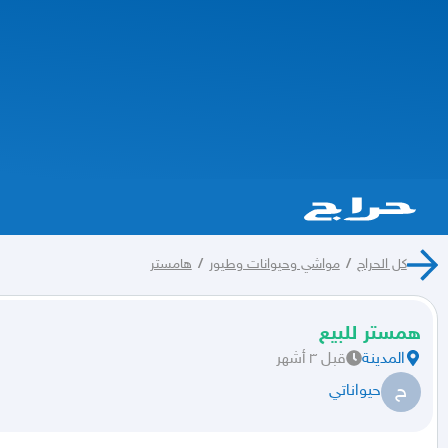
كل الحراج
/
مواشي وحيوانات وطيور
/
هامستر
همستر للبيع
المدينة
قبل ٣ أشهر
ح
حيواناتي