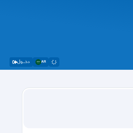
دخــــول
AR