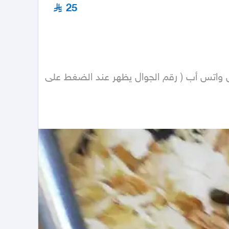
25
السعر 50 للزوج وللواحد25 ويوجد لدينا أنثى حامل ويوجد أنثى منتجه الصغار بعمر شهرين  لايجي ألا الصامل توصل واتس أب ( رقم الجوال يظهر عند الضغط على 