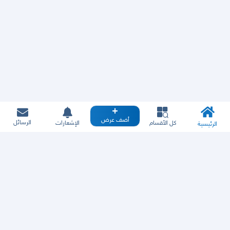
أضف عرض
الرسائل
كل الأقسام
الإشعارات
الرئيسية