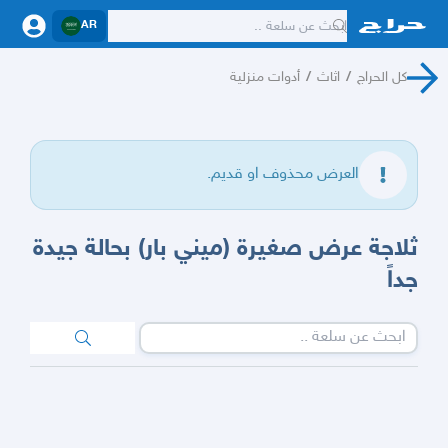
AR
كل الحراج
/
اثاث
/
أدوات منزلية
العرض محذوف او قديم.
ثلاجة عرض صغيرة (ميني بار) بحالة جيدة
جداً