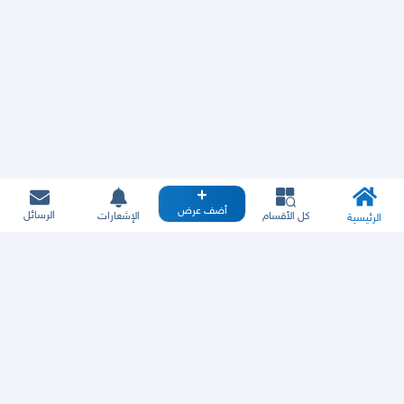
أضف عرض
الرسائل
كل الأقسام
الإشعارات
الرئيسية