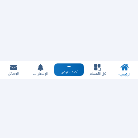
أضف عرض
الرسائل
كل الأقسام
الإشعارات
الرئيسية