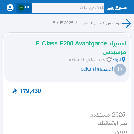
AR
مرسيدس
/
حراج السيارات
/
E 2025
/
E
استيراد E-Class E200 Avantgarde -
مرسيدس
تبوك
تحديث
قبل ١٩ ساعة
D
dokan1mazad1
179,430