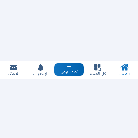
أضف عرض
الرسائل
كل الأقسام
الإشعارات
الرئيسية