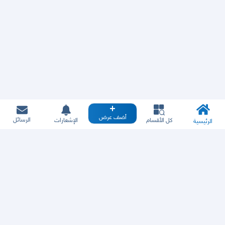
أضف عرض
الرسائل
كل الأقسام
الإشعارات
الرئيسية