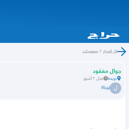
كل الحراج
/
مفقودات
جوال مفقود
بريدة
قبل ٣ أشهر
ل
لونااا