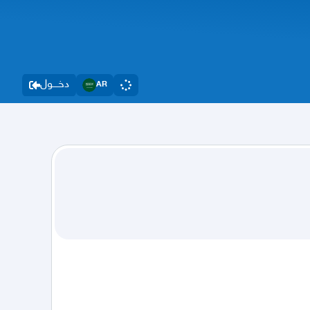
دخــــول
AR