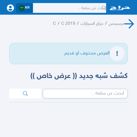
AR
مرسيدس
/
حراج السيارات
/
C 2019
/
C
العرض محذوف او قديم.
كشف شبه جديد (( عرض خاص ))