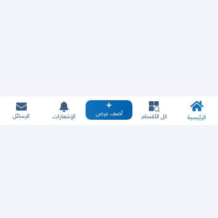
أضف عرض
الرسائل
كل الأقسام
الإشعارات
الرئيسية