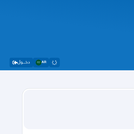
دخــــول
AR