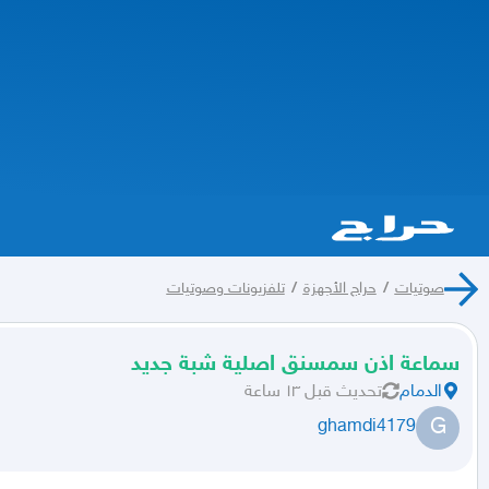
صوتيات
/
حراج الأجهزة
/
تلفزيونات وصوتيات
سماعة اذن سمسنق اصلية شبة جديد
الدمام
تحديث
قبل ١٣ ساعة
G
ghamdi4179