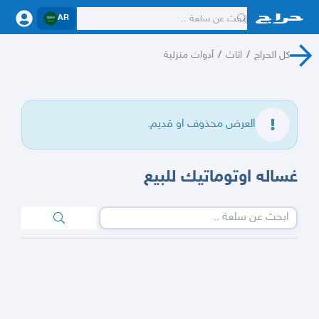
AR
كل الحراج
/
اثاث
/
أدوات منزلية
العرض محذوف او قديم.
غساله اوتوماتيك للبيع