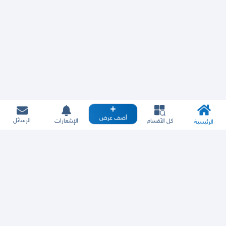
أضف عرض
الرسائل
كل الأقسام
الإشعارات
الرئيسية