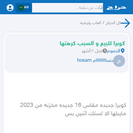
AR
كل الحراج
/
العاب وترفيه
كوبرا للبيع و السبب كرهتها
الجموم
قبل ٣ أشهر
ح
حسااااااااام hosam
كوبرا جديده مقاس 16 جديده مخزنه من 2023 
مايبلها الا لستك اثنين بس