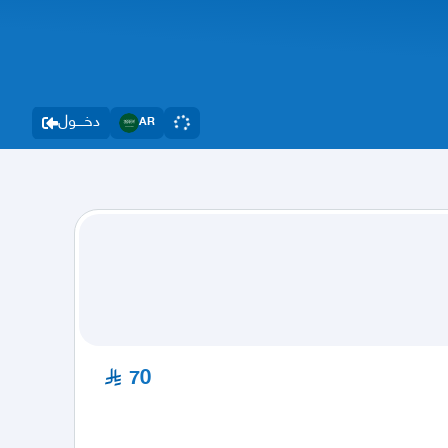
دخــــول
AR
70