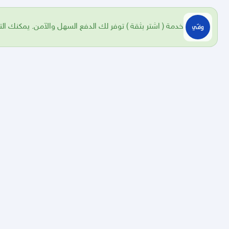
خدمة ( اشتر بثقة ) توفر لك الدفع السهل والآمن. يمكنك الت