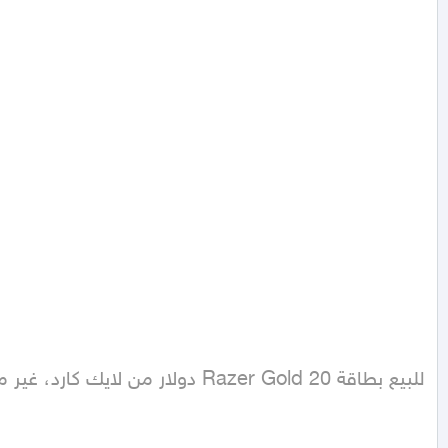
للبيع بطاقة Razer Gold 20 دولار من لايك كارد، غير مستخدمة، البيع لعدم الحاجة. التسليم بعد التحويل