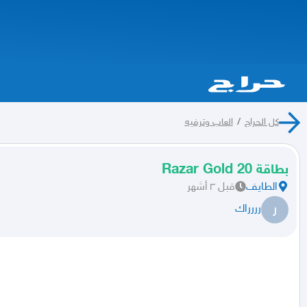
كل الحراج
/
العاب وترفيه
بطاقة Razar Gold 20
الطايف
قبل ٣ أشهر
ر
رررراك