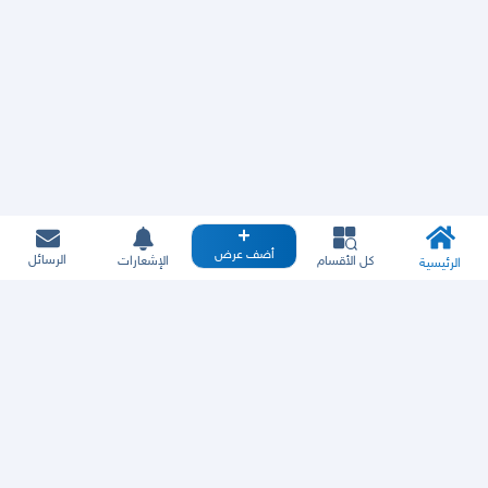
أضف عرض
الرسائل
كل الأقسام
الإشعارات
الرئيسية